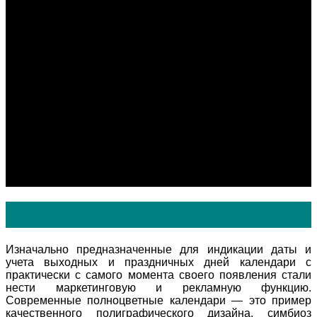
Этикетки нестандартные
Офсетная печать
Визитки
Брошюры
Каталоги
Блокноты
Листовки
Флаеры
Приглашения
Бланки
Буклеты
Календари
Конверты
Цифровая печать
Контакты
Календари
Изначально предназначенные для индикации даты и
учета выходных и праздничных дней календари с
практически с самого момента своего появления стали
нести маркетинговую и рекламную функцию.
Современные полноцветные календари — это пример
качественного полиграфического дизайна, симбиоз