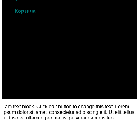
Этикетки прямоугольные
Этикетки на CD
Корзина
Этикетки нестандартные
Офсетная печать
Корзина пуста.
Визитки
Брошюры
Каталоги
Блокноты
Листовки
Флаеры
Приглашения
Бланки
Буклеты
Календари
Конверты
Цифровая печать
Контакты
I am text block. Click edit button to change this text. Lorem
ipsum dolor sit amet, consectetur adipiscing elit. Ut elit tellus,
luctus nec ullamcorper mattis, pulvinar dapibus leo.