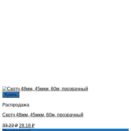
Купить
Распродажа
Скотч 48мм, 45мкм, 60м, прозрачный
Первоначальная
Текущая
33.22
₽
28.18
₽
цена
цена: