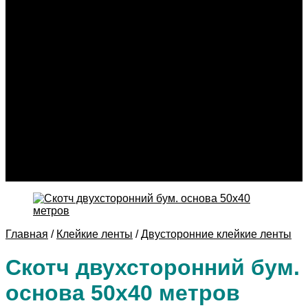
Этикетки нестандартные
Офсетная печать
Визитки
Брошюры
Каталоги
Блокноты
Листовки
Флаеры
Приглашения
Бланки
Буклеты
Календари
Конверты
Цифровая печать
Контакты
Главная
/
Клейкие ленты
/
Двусторонние клейкие ленты
Скотч двухсторонний бум.
основа 50х40 метров