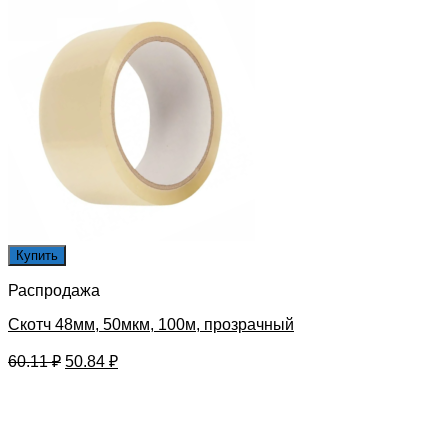
Купить
Распродажа
Скотч 48мм, 50мкм, 100м, прозрачный
Первоначальная
Текущая
60.11
₽
50.84
₽
цена
цена:
составляла
50.84 ₽.
60.11 ₽.