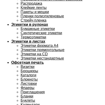
Распродажа
Клейкие ленты
Пакеты и мешки
Пленки полиэтиленовые
Стрейч пленка
Этикетки в рулонах
Бумажные этикетки
Синтетические этикетки
Термоэтикетки
Этикетки в листах
Этикетки формата А4
Этикетки прямоугольные
Этикетки на CD
Этикетки нестандартные
Офсетная печать
Визитки
Брошюры
Каталоги
Блокноты
Листовки
Флаеры
Приглашения
Бланки
Буклеты
Календари