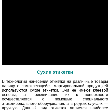
Этикетки нестандартные
Офсетная печать
Визитки
Брошюры
Каталоги
Блокноты
Листовки
Флаеры
Приглашения
Бланки
Буклеты
Календари
Конверты
Цифровая печать
Контакты
Сухие этикетки
В технологии нанесения этикетки на различные товары
наряду с самоклеющейся маркировальной продукцией
используются сухие этикетки. Они не имеют клеевой
основы, а приклеивание их к поверхности
осуществляется с помощью специального
этикетировального оборудования, а в редких случаях —
вручную. Данный вид этикеток является наиболее