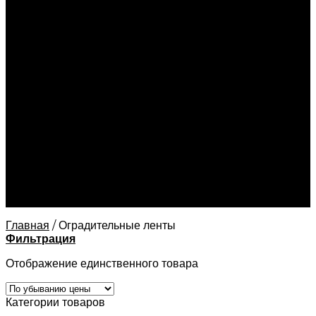
Этикетки нестандартные
Офсетная печать
Визитки
Брошюры
Каталоги
Блокноты
Листовки
Флаеры
Приглашения
Бланки
Буклеты
Календари
Конверты
Цифровая печать
Контакты
Главная
/
Оградительные ленты
Фильтрация
Отображение единственного товара
Категории товаров