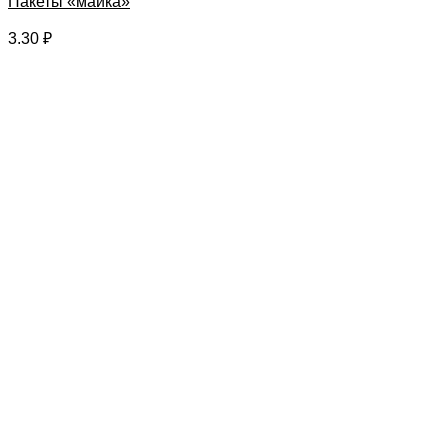
Пакеты «майка»
3.30
₽