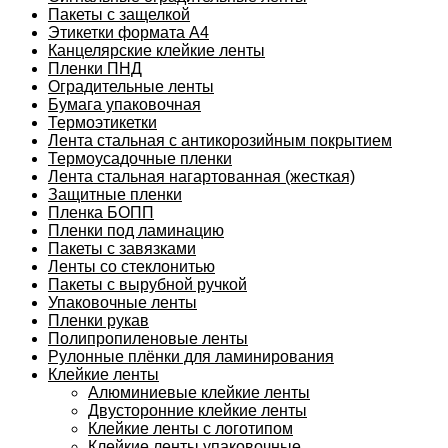
Пакеты с защелкой
Этикетки формата А4
Канцелярские клейкие ленты
Пленки ПНД
Оградительные ленты
Бумага упаковочная
Термоэтикетки
Лента стальная с антикорозийным покрытием
Термоусадочные пленки
Лента стальная нагартованная (жесткая)
Защитные пленки
Пленка БОПП
Пленки под ламинацию
Пакеты с завязками
Ленты со стеклонитью
Пакеты с вырубной ручкой
Упаковочные ленты
Пленки рукав
Полипропиленовые ленты
Рулонные плёнки для ламинирования
Клейкие ленты
Алюминиевые клейкие ленты
Двусторонние клейкие ленты
Клейкие ленты с логотипом
Клейкие ленты упаковочные