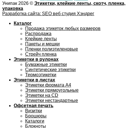
Унипак 2026 ©
Этикетки, клейкие ленты, скотч, пленка,
упаковка
Разработка сайта: SEO веб студия Хэндрег
Каталог
Продажа этикеток любых размеров
Распродажа
Клейкие ленты
Пакеты и мешки
Пленки полиэтиленовые
Стрейч пленка
Этикетки в рулонах
Бумажные этикетки
Синтетические этикетки
Термоэтикетки
Этикетки в листах
Этикетки формата А4
Этикетки прямоугольные
Этикетки на CD
Этикетки нестандартные
Офсетная печать
Визитки
Брошюры
Каталоги
Блокноты