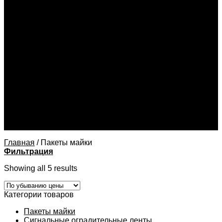
Этикетки нестандартные
Офсетная печать
Визитки
Брошюры
Каталоги
Блокноты
Листовки
Флаеры
Приглашения
Бланки
Буклеты
Календари
Конверты
Цифровая печать
Контакты
Главная
/
Пакеты майки
Фильтрация
Showing all 5 results
Категории товаров
Пакеты майки
Сигнальные оградительные ленты